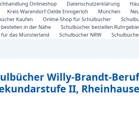
chhandlung Onlineshop
Datenschutzerklärung
Häu
Kreis Warendorf Oelde Ennigerloh
München
Neu
bücher Kaufen
Online-Shop für Schulbücher
Schulbu
bestellen in der Nähe
Schulbücher bestellen Ruhrgebi
 für das Münsterland
Schulbücher NRW
Schulbücher
hulbücher Willy-Brandt-Beruf
ekundarstufe II, Rheinhaus