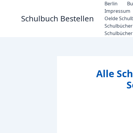
Zum
Berlin
Bu
Inhalt
Impressum
Schulbuch Bestellen
springen
Oelde Schul
Schulbücher 
Schulbücher
Alle Sc
S