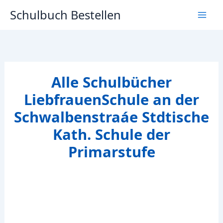
Zum
Schulbuch Bestellen
Inhalt
springen
Alle Schulbücher
LiebfrauenSchule an der
Schwalbenstraáe Stdtische
Kath. Schule der
Primarstufe