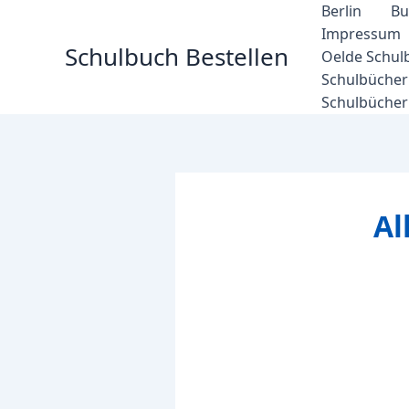
Zum
Berlin
Bu
Inhalt
Impressum
Schulbuch Bestellen
springen
Oelde Schul
Schulbücher 
Schulbücher
Al