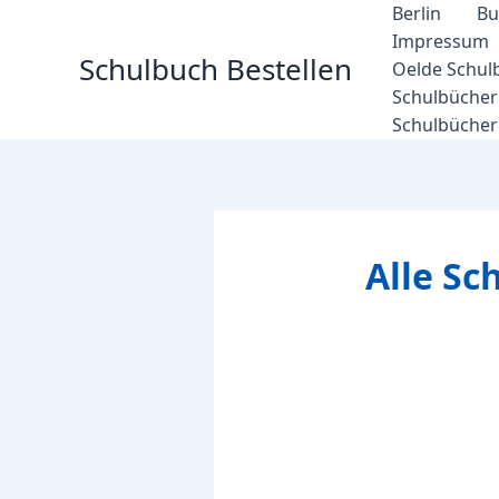
Zum
Berlin
Bu
Inhalt
Impressum
Schulbuch Bestellen
springen
Oelde Schul
Schulbücher 
Schulbücher
Alle S