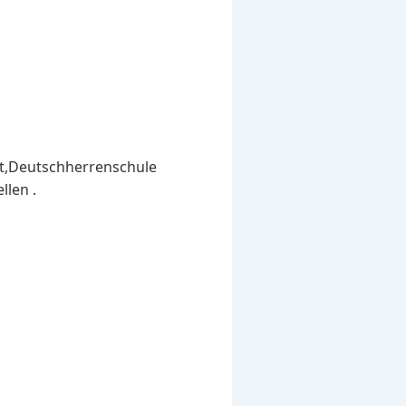
ist,Deutschherrenschule
llen .