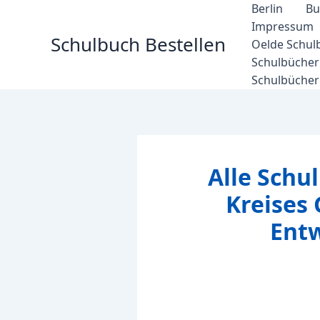
Zum
Berlin
Bu
Inhalt
Impressum
Schulbuch Bestellen
springen
Oelde Schul
Schulbücher 
Schulbücher
Alle Schu
Kreises 
Entw