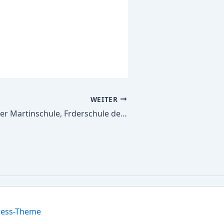
WEITER
Alle Schulbücher Martinschule, Frderschule des Kreises Gtersloh m.d. FSP Lernen u.Emot.u.soz. Entw. -Primar- und Sekundarstufe I –
ress-Theme