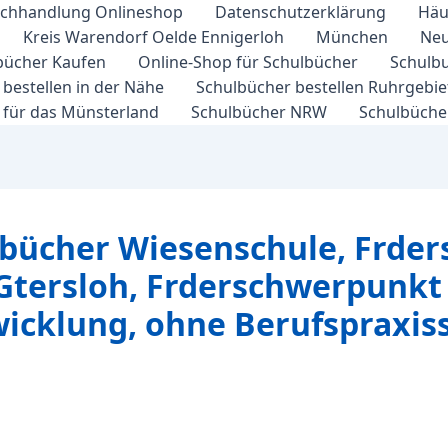
chhandlung Onlineshop
Datenschutzerklärung
Häu
Kreis Warendorf Oelde Ennigerloh
München
Neu
bücher Kaufen
Online-Shop für Schulbücher
Schulbu
bestellen in der Nähe
Schulbücher bestellen Ruhrgebi
 für das Münsterland
Schulbücher NRW
Schulbücher
lbücher Wiesenschule, Frder
Gtersloh, Frderschwerpunkt
icklung, ohne Berufspraxis