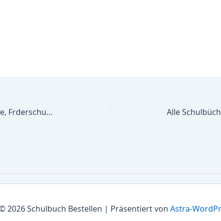
Alle Schulbücher Paul-Maar-Schule, Frderschule des Kreises Gtersloh fr den Frderschwerp. Emotionale u.soziale Entwicklung,Primar.
© 2026 Schulbuch Bestellen | Präsentiert von
Astra-WordP