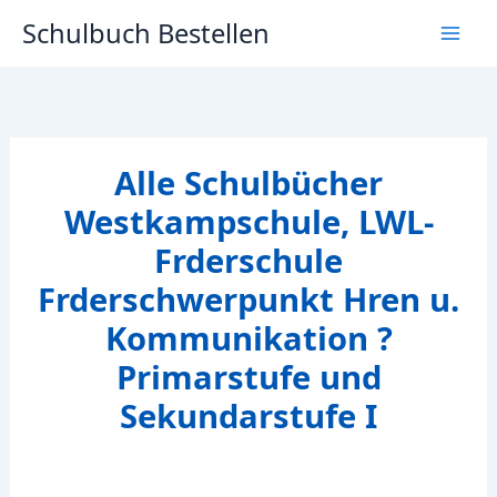
Zum
Schulbuch Bestellen
Inhalt
springen
Alle Schulbücher
Westkampschule, LWL-
Frderschule
Frderschwerpunkt Hren u.
Kommunikation ?
Primarstufe und
Sekundarstufe I