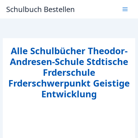
Zum
Schulbuch Bestellen
Inhalt
springen
Alle Schulbücher Theodor-
Andresen-Schule Stdtische
Frderschule
Frderschwerpunkt Geistige
Entwicklung