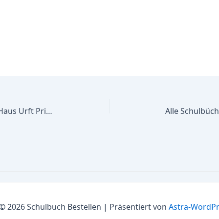
Alle Schulbücher Hermann-Josef-Haus Urft Private Katholische Frderschule,Frder- schwerp. Emotionale u. soziale Entwickl.
© 2026 Schulbuch Bestellen | Präsentiert von
Astra-WordP