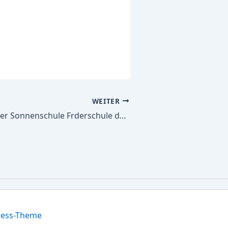
WEITER
Alle Schulbücher Sonnenschule Frderschule des Kreises Unna mit dem Frderschwerpunkt Sprache, Primarbereich
ress-Theme