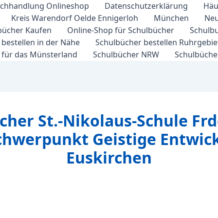
chhandlung Onlineshop
Datenschutzerklärung
Häu
Kreis Warendorf Oelde Ennigerloh
München
Neu
bücher Kaufen
Online-Shop für Schulbücher
Schulbu
bestellen in der Nähe
Schulbücher bestellen Ruhrgebi
 für das Münsterland
Schulbücher NRW
Schulbücher
cher St.-Nikolaus-Schule Fr
chwerpunkt Geistige Entwick
Euskirchen