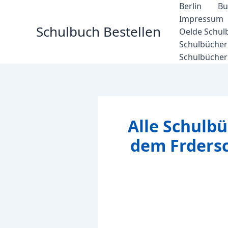
Zum
Berlin
Bu
Inhalt
Impressum
Schulbuch Bestellen
springen
Oelde Schul
Schulbücher 
Schulbücher
Alle Schulbü
dem Frders