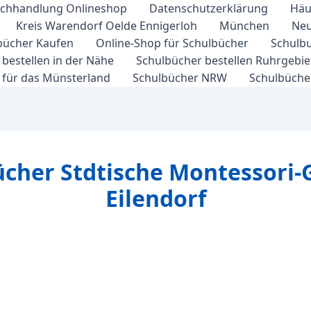
chhandlung Onlineshop
Datenschutzerklärung
Häu
Kreis Warendorf Oelde Ennigerloh
München
Neu
bücher Kaufen
Online-Shop für Schulbücher
Schulbu
bestellen in der Nähe
Schulbücher bestellen Ruhrgebi
 für das Münsterland
Schulbücher NRW
Schulbücher
ücher Stdtische Montessori
Eilendorf