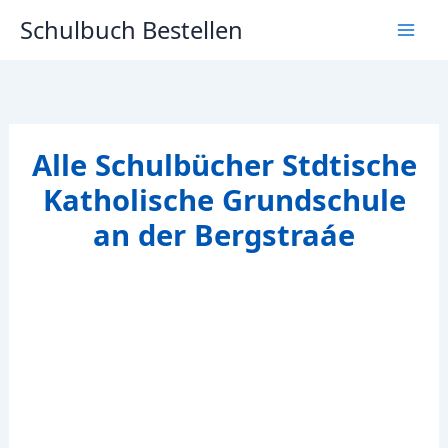
Zum
Schulbuch Bestellen
Inhalt
springen
Alle Schulbücher Stdtische
Katholische Grundschule
an der Bergstraáe