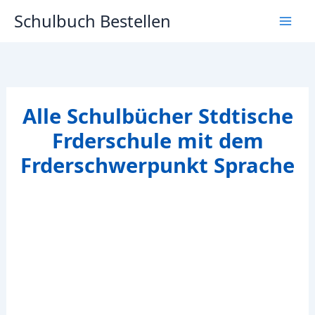
Zum
Schulbuch Bestellen
Inhalt
springen
Alle Schulbücher Stdtische
Frderschule mit dem
Frderschwerpunkt Sprache