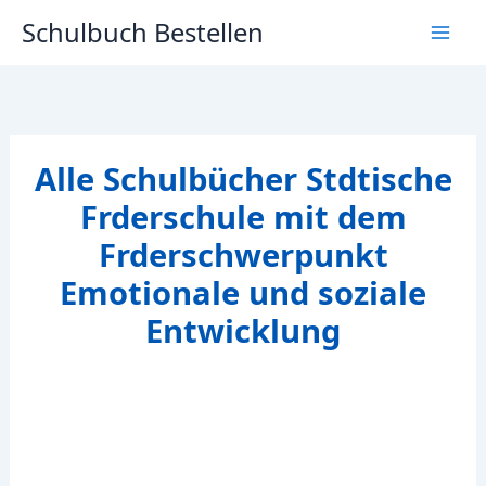
Zum
Schulbuch Bestellen
Inhalt
springen
Alle Schulbücher Stdtische
Frderschule mit dem
Frderschwerpunkt
Emotionale und soziale
Entwicklung