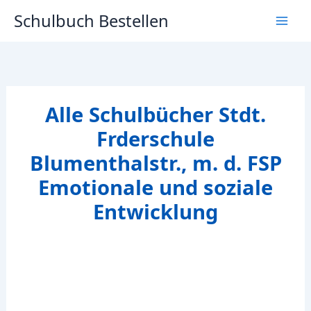
Zum
Schulbuch Bestellen
Inhalt
springen
Alle Schulbücher Stdt.
Frderschule
Blumenthalstr., m. d. FSP
Emotionale und soziale
Entwicklung