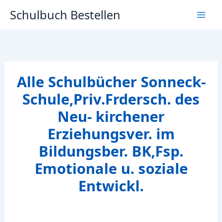
Zum
Schulbuch Bestellen
Inhalt
springen
Alle Schulbücher Sonneck-
Schule,Priv.Frdersch. des
Neu- kirchener
Erziehungsver. im
Bildungsber. BK,Fsp.
Emotionale u. soziale
Entwickl.