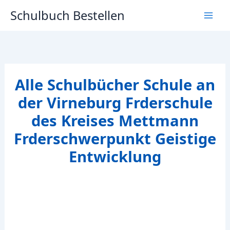
Zum
Schulbuch Bestellen
Inhalt
springen
Alle Schulbücher Schule an
der Virneburg Frderschule
des Kreises Mettmann
Frderschwerpunkt Geistige
Entwicklung