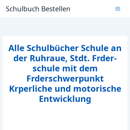
Zum
Schulbuch Bestellen
Inhalt
springen
Alle Schulbücher Schule an
der Ruhraue, Stdt. Frder-
schule mit dem
Frderschwerpunkt
Krperliche und motorische
Entwicklung