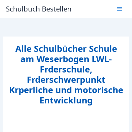
Zum
Schulbuch Bestellen
Inhalt
springen
Alle Schulbücher Schule
am Weserbogen LWL-
Frderschule,
Frderschwerpunkt
Krperliche und motorische
Entwicklung