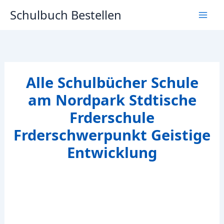
Zum
Schulbuch Bestellen
Inhalt
springen
Alle Schulbücher Schule
am Nordpark Stdtische
Frderschule
Frderschwerpunkt Geistige
Entwicklung