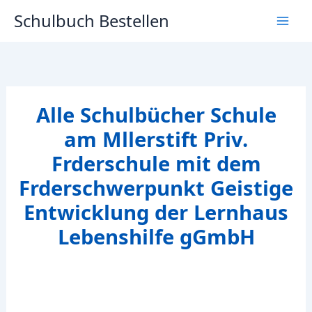
Zum
Schulbuch Bestellen
Inhalt
springen
Alle Schulbücher Schule
am Mllerstift Priv.
Frderschule mit dem
Frderschwerpunkt Geistige
Entwicklung der Lernhaus
Lebenshilfe gGmbH