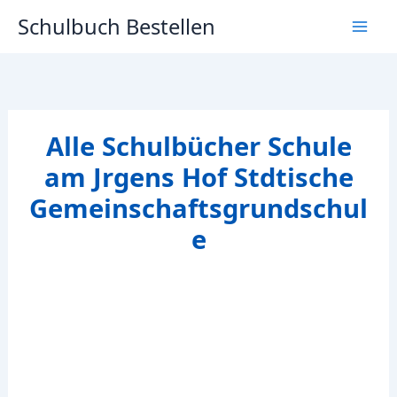
Zum
Schulbuch Bestellen
Inhalt
springen
Alle Schulbücher Schule
am Jrgens Hof Stdtische
Gemeinschaftsgrundschul
e