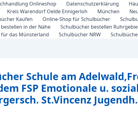
chhandlung Onlineshop
Datenschutzerklärung
Häu
Kreis Warendorf Oelde Ennigerloh
München
Neu
bücher Kaufen
Online-Shop für Schulbücher
Schulbu
bestellen in der Nähe
Schulbücher bestellen Ruhrgebi
 für das Münsterland
Schulbücher NRW
Schulbücher
ücher Schule am Adelwald,Fr
 dem FSP Emotionale u. sozial
Trgersch. St.Vincenz Jugendh.