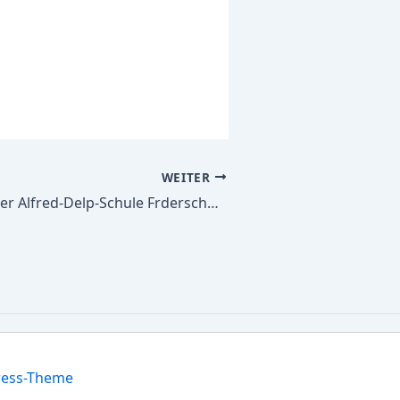
WEITER
Alle Schulbücher Alfred-Delp-Schule Frderschule der Stadt Hamm mit dem Frderschwerpunkt Geistige Entwicklung
ress-Theme