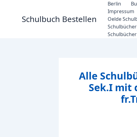
Zum
Berlin
Bu
Inhalt
Impressum
Schulbuch Bestellen
springen
Oelde Schul
Schulbücher 
Schulbücher
Alle Schulb
Sek.I mit
fr.