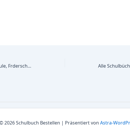
Alle Schulbücher Mark-Twain-Schule, Frderschule der Stadt Hamm, FSP Emotionale und soziale Entwicklung, Primarstufe
© 2026 Schulbuch Bestellen | Präsentiert von
Astra-WordP