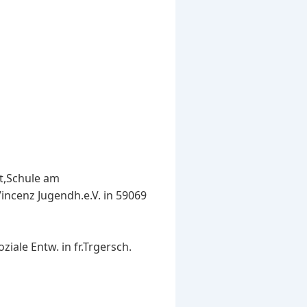
st,Schule am
.Vincenz Jugendh.e.V. in 59069
ale Entw. in fr.Trgersch.