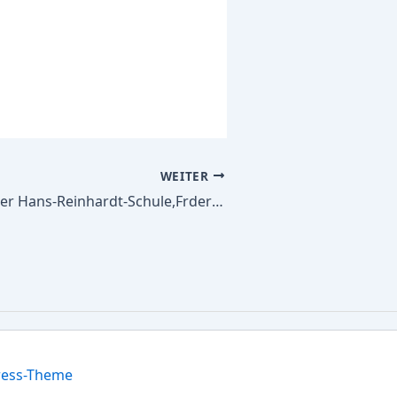
WEITER
Alle Schulbücher Hans-Reinhardt-Schule,Frdersch. in fr. Trgerschaft mit dem FSP Geistige Entw. d.Schulen d. AWO im Kr.Siegen-Witt. GmbH
ress-Theme