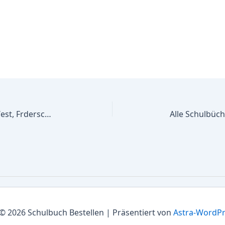
Alle Schulbücher Frderzentrum West, Frderschule d. Kr. Viersen i.integr.Verb.Lernen,Emot.u.soz. Entw.-Primarst.u.Sek.I u.Sprache-Primar.
© 2026 Schulbuch Bestellen | Präsentiert von
Astra-WordP