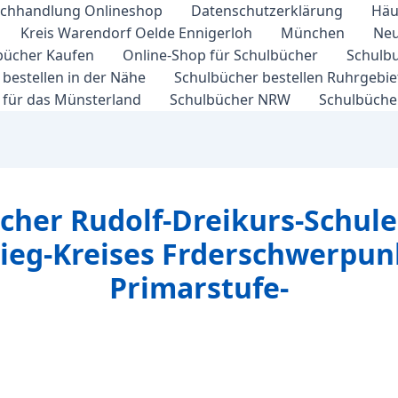
chhandlung Onlineshop
Datenschutzerklärung
Häu
Kreis Warendorf Oelde Ennigerloh
München
Neu
bücher Kaufen
Online-Shop für Schulbücher
Schulbu
bestellen in der Nähe
Schulbücher bestellen Ruhrgebi
 für das Münsterland
Schulbücher NRW
Schulbücher
cher Rudolf-Dreikurs-Schule
ieg-Kreises Frderschwerpun
Primarstufe-