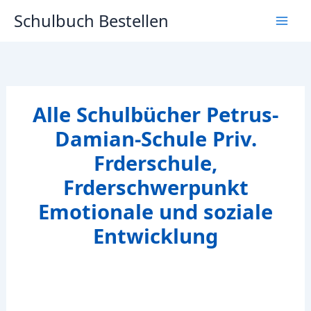
Zum
Schulbuch Bestellen
Inhalt
springen
Alle Schulbücher Petrus-
Damian-Schule Priv.
Frderschule,
Frderschwerpunkt
Emotionale und soziale
Entwicklung