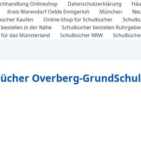
chhandlung Onlineshop
Datenschutzerklärung
Häu
Kreis Warendorf Oelde Ennigerloh
München
Neu
bücher Kaufen
Online-Shop für Schulbücher
Schulbu
bestellen in der Nähe
Schulbücher bestellen Ruhrgebi
 für das Münsterland
Schulbücher NRW
Schulbücher
lbücher Overberg-GrundSchu