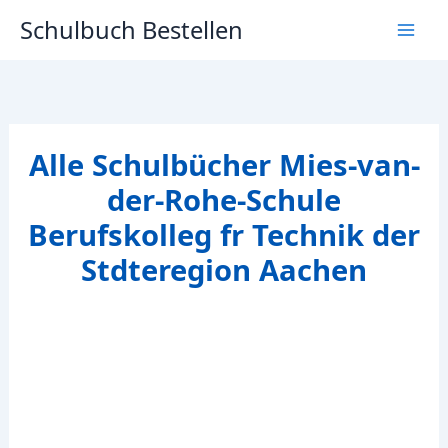
Zum
Schulbuch Bestellen
Inhalt
springen
Alle Schulbücher Mies-van-
der-Rohe-Schule
Berufskolleg fr Technik der
Stdteregion Aachen