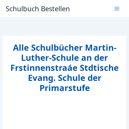
Zum
Schulbuch Bestellen
Inhalt
springen
Alle Schulbücher Martin-
Luther-Schule an der
Frstinnenstraáe Stdtische
Evang. Schule der
Primarstufe