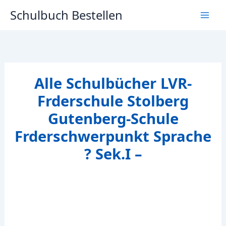
Zum
Schulbuch Bestellen
Inhalt
springen
Alle Schulbücher LVR-
Frderschule Stolberg
Gutenberg-Schule
Frderschwerpunkt Sprache
? Sek.I –