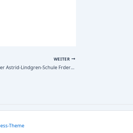
WEITER
Alle Schulbücher Astrid-Lindgren-Schule Frderschule mit den Frderschwerpunkten Lernen,Emotionale u.soz. Entw. u.Sprache
ress-Theme