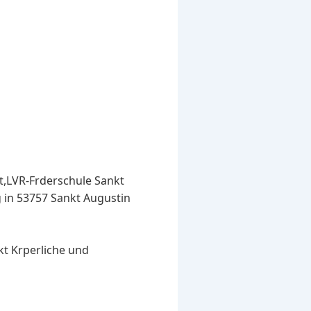
t,LVR-Frderschule Sankt
g in 53757 Sankt Augustin
t Krperliche und