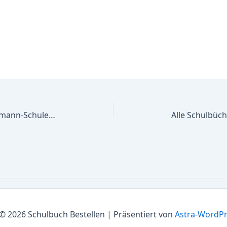
Alle Schulbücher Heinrich-Hanselmann-Schule Frderschule des Rhein-Sieg-Kreises Frderschwerpunkt Geistige Entwicklung
© 2026 Schulbuch Bestellen | Präsentiert von
Astra-WordP