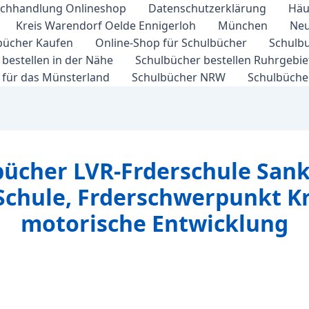
chhandlung Onlineshop
Datenschutzerklärung
Häu
Kreis Warendorf Oelde Ennigerloh
München
Neu
bücher Kaufen
Online-Shop für Schulbücher
Schulbu
bestellen in der Nähe
Schulbücher bestellen Ruhrgebi
 für das Münsterland
Schulbücher NRW
Schulbücher
bücher LVR-Frderschule San
Schule, Frderschwerpunkt K
motorische Entwicklung