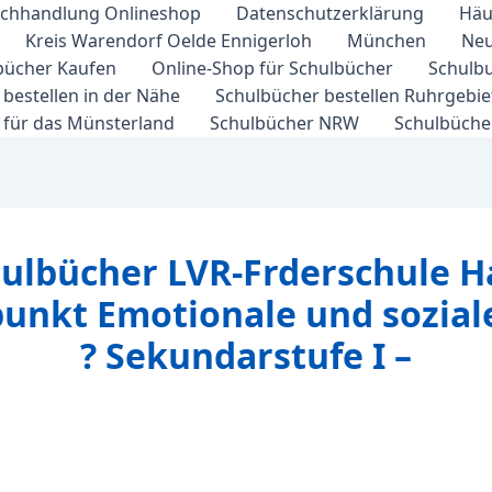
chhandlung Onlineshop
Datenschutzerklärung
Häu
Kreis Warendorf Oelde Ennigerloh
München
Neu
bücher Kaufen
Online-Shop für Schulbücher
Schulbu
bestellen in der Nähe
Schulbücher bestellen Ruhrgebi
 für das Münsterland
Schulbücher NRW
Schulbücher
hulbücher LVR-Frderschule H
punkt Emotionale und sozial
? Sekundarstufe I –