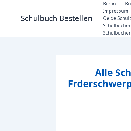
Zum
Berlin
Bu
Inhalt
Impressum
Schulbuch Bestellen
springen
Oelde Schul
Schulbücher 
Schulbücher
Alle Sc
Frderschwer