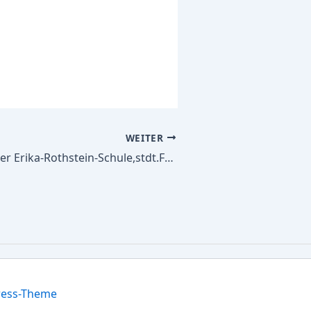
WEITER
Alle Schulbücher Erika-Rothstein-Schule,stdt.Frders.m.d FSPLernen,Emot.u.soz.Entwicklung -Primar u.SekI-u.Sprache-Primar-i.integrat.Verb.
ress-Theme