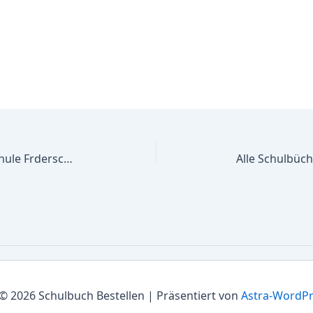
Alle Schulbücher Jacob-Grimm-Schule Frderschule des Kreises Soest Frderschwerpunkt Sprache ? Primarstufe
© 2026 Schulbuch Bestellen | Präsentiert von
Astra-WordP