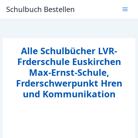
Zum
Schulbuch Bestellen
Inhalt
springen
Alle Schulbücher LVR-
Frderschule Euskirchen
Max-Ernst-Schule,
Frderschwerpunkt Hren
und Kommunikation