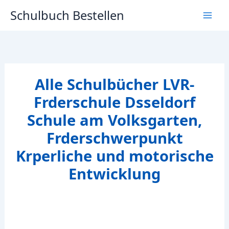
Zum
Schulbuch Bestellen
Inhalt
springen
Alle Schulbücher LVR-
Frderschule Dsseldorf
Schule am Volksgarten,
Frderschwerpunkt
Krperliche und motorische
Entwicklung