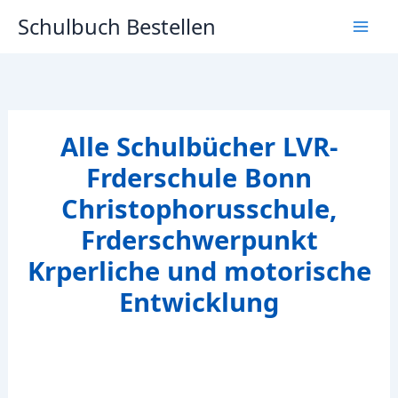
Zum
Schulbuch Bestellen
Inhalt
springen
Alle Schulbücher LVR-
Frderschule Bonn
Christophorusschule,
Frderschwerpunkt
Krperliche und motorische
Entwicklung