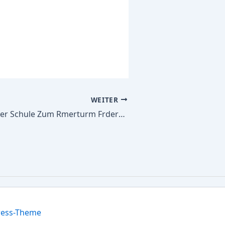
WEITER
Alle Schulbücher Schule Zum Rmerturm Frderschule des Rhein-Erft-Kreises mit dem Frderschwerpunkt Geistige Entwicklung
ress-Theme