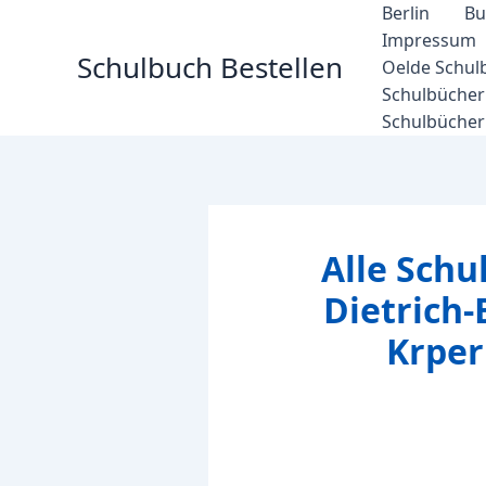
Zum
Berlin
Bu
Inhalt
Impressum
Schulbuch Bestellen
springen
Oelde Schul
Schulbücher 
Schulbücher
Alle Schu
Dietrich-
Krpe