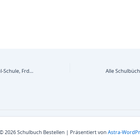
Alle Schulbücher Vinzenz-von-Paul-Schule, Frderschule des Kr. Warendorf, Frderschwerpunkt Geistige Entwicklung, Primar- und Sek.I
© 2026 Schulbuch Bestellen | Präsentiert von
Astra-WordP