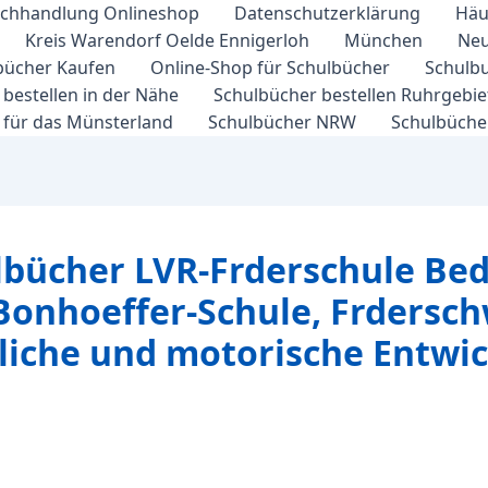
chhandlung Onlineshop
Datenschutzerklärung
Häu
Kreis Warendorf Oelde Ennigerloh
München
Neu
bücher Kaufen
Online-Shop für Schulbücher
Schulbu
bestellen in der Nähe
Schulbücher bestellen Ruhrgebi
 für das Münsterland
Schulbücher NRW
Schulbücher
lbücher LVR-Frderschule B
Bonhoeffer-Schule, Frders
rliche und motorische Entwi