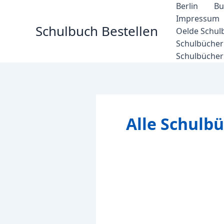
Zum
Berlin
Bu
Inhalt
Impressum
Schulbuch Bestellen
springen
Oelde Schul
Schulbücher 
Schulbücher
Alle Schulb