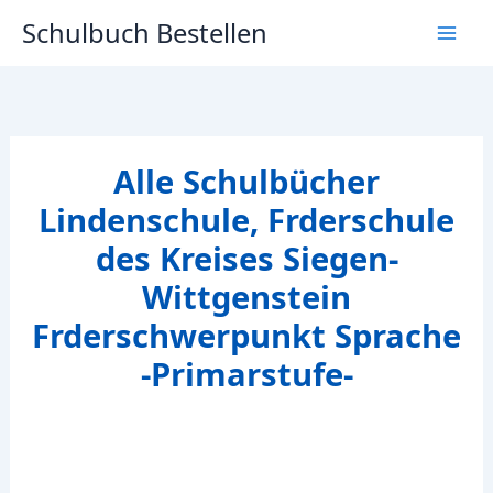
Zum
Schulbuch Bestellen
Inhalt
springen
Alle Schulbücher
Lindenschule, Frderschule
des Kreises Siegen-
Wittgenstein
Frderschwerpunkt Sprache
-Primarstufe-