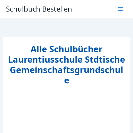
Zum
Schulbuch Bestellen
Inhalt
springen
Alle Schulbücher
Laurentiusschule Stdtische
Gemeinschaftsgrundschul
e