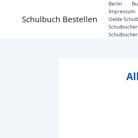
Zum
Berlin
Bu
Inhalt
Impressum
Schulbuch Bestellen
springen
Oelde Schul
Schulbücher 
Schulbücher
Al