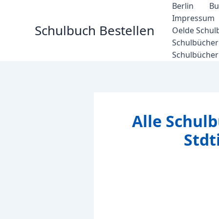
Zum
Berlin
Bu
Inhalt
Impressum
Schulbuch Bestellen
springen
Oelde Schul
Schulbücher 
Schulbücher
Alle Schul
Std