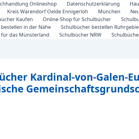
chhandlung Onlineshop
Datenschutzerklärung
Häu
Kreis Warendorf Oelde Ennigerloh
München
Neu
bücher Kaufen
Online-Shop für Schulbücher
Schulbu
bestellen in der Nähe
Schulbücher bestellen Ruhrgebi
 für das Münsterland
Schulbücher NRW
Schulbücher
bücher Kardinal-von-Galen-E
tische Gemeinschaftsgrunds