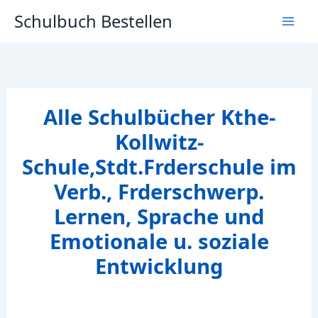
Zum
Schulbuch Bestellen
Inhalt
springen
Alle Schulbücher Kthe-
Kollwitz-
Schule,Stdt.Frderschule im
Verb., Frderschwerp.
Lernen, Sprache und
Emotionale u. soziale
Entwicklung