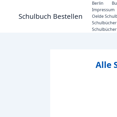
Zum
Berlin
Bu
Inhalt
Impressum
Schulbuch Bestellen
springen
Oelde Schul
Schulbücher 
Schulbücher
Alle 