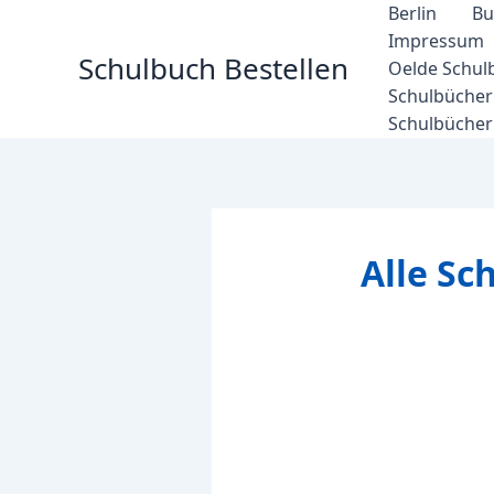
Zum
Berlin
Bu
Inhalt
Impressum
Schulbuch Bestellen
springen
Oelde Schul
Schulbücher 
Schulbücher
Alle Sc