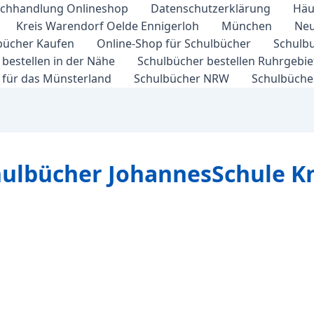
chhandlung Onlineshop
Datenschutzerklärung
Häu
Kreis Warendorf Oelde Ennigerloh
München
Neu
bücher Kaufen
Online-Shop für Schulbücher
Schulbu
bestellen in der Nähe
Schulbücher bestellen Ruhrgebi
 für das Münsterland
Schulbücher NRW
Schulbücher
hulbücher JohannesSchule K