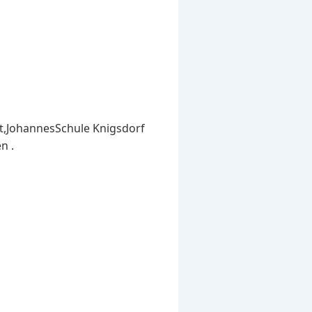
t,JohannesSchule Knigsdorf
n .