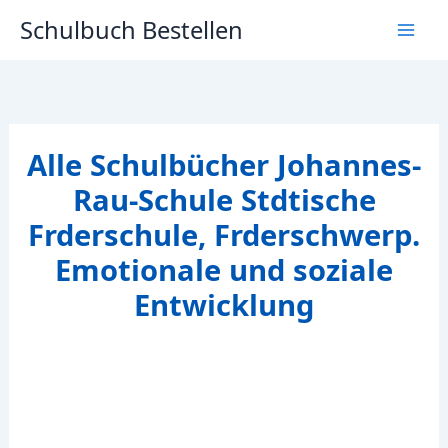
Zum
Schulbuch Bestellen
Inhalt
springen
Alle Schulbücher Johannes-
Rau-Schule Stdtische
Frderschule, Frderschwerp.
Emotionale und soziale
Entwicklung