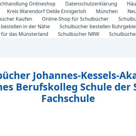
chhandlung Onlineshop
Datenschutzerklärung
Häu
Kreis Warendorf Oelde Ennigerloh
München
Neu
bücher Kaufen
Online-Shop für Schulbücher
Schulbu
bestellen in der Nähe
Schulbücher bestellen Ruhrgebi
 für das Münsterland
Schulbücher NRW
Schulbücher
bücher Johannes-Kessels-Ak
hes Berufskolleg Schule der S
Fachschule