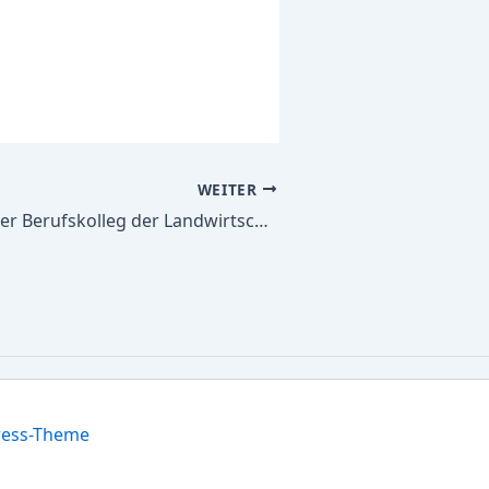
WEITER
Alle Schulbücher Berufskolleg der Landwirtschaftskammer NRW, Fachschule fr Agrarwirtschaft, Fachrichtung Gartenbau
ress-Theme