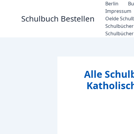
Zum
Berlin
Bu
Inhalt
Impressum
Schulbuch Bestellen
springen
Oelde Schul
Schulbücher 
Schulbücher
Alle Schul
Katholisc