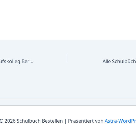
Alle Schulbücher Dore Jacobs Berufskolleg Berufliches Gym und Berufsfachschule Sek. II, Gesundheit/Soziales
© 2026 Schulbuch Bestellen | Präsentiert von
Astra-WordP