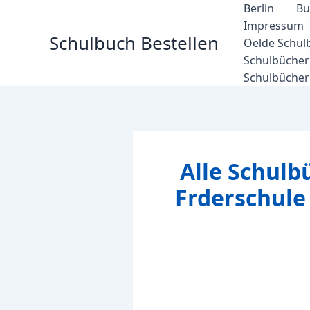
Zum
Berlin
Bu
Inhalt
Impressum
Schulbuch Bestellen
springen
Oelde Schul
Schulbücher 
Schulbücher
Alle Schulb
Frderschul