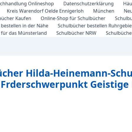
chhandlung Onlineshop
Datenschutzerklärung
Häu
Kreis Warendorf Oelde Ennigerloh
München
Neu
bücher Kaufen
Online-Shop für Schulbücher
Schulbu
bestellen in der Nähe
Schulbücher bestellen Ruhrgebi
 für das Münsterland
Schulbücher NRW
Schulbücher
ücher Hilda-Heinemann-Schul
e Frderschwerpunkt Geistige