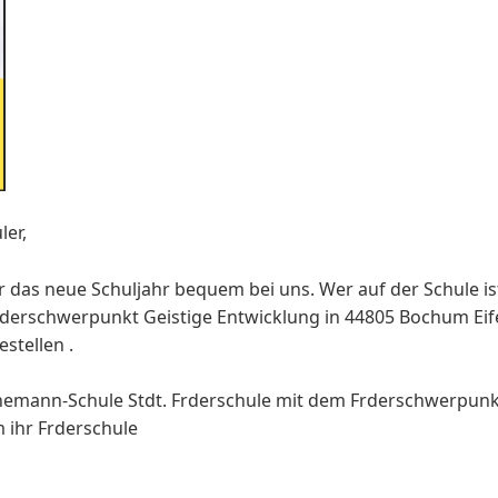
ler,
ür das neue Schuljahr bequem bei uns. Wer auf der Schule 
Frderschwerpunkt Geistige Entwicklung in 44805 Bochum Eife
stellen .
emann-Schule Stdt. Frderschule mit dem Frderschwerpunk
 ihr Frderschule