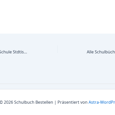
Alle Schulbücher Janusz-Korczak-Schule Stdtische Frderschule Frderschwerpunkt Geistige Entwicklung
© 2026 Schulbuch Bestellen | Präsentiert von
Astra-WordP