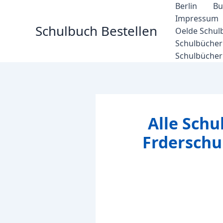
Zum
Berlin
Bu
Inhalt
Impressum
Schulbuch Bestellen
springen
Oelde Schul
Schulbücher 
Schulbücher
Alle Schu
Frdersch