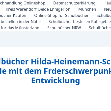
chhandlung Onlineshop
Datenschutzerklärung
Häu
Kreis Warendorf Oelde Ennigerloh
München
Neu
bücher Kaufen
Online-Shop für Schulbücher
Schulbu
bestellen in der Nähe
Schulbücher bestellen Ruhrgebi
 für das Münsterland
Schulbücher NRW
Schulbücher
lbücher Hilda-Heinemann-Sch
ule mit dem Frderschwerpunk
Entwicklung