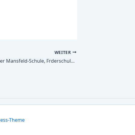
WEITER
Alle Schulbücher Mansfeld-Schule, Frderschule -Sek.I- der Stadt Bochum, Frderschwerp. Emotionale und soziale Entwicklung
ress-Theme