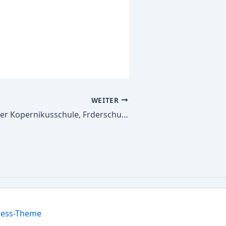
WEITER
Alle Schulbücher Kopernikusschule, Frderschule des Kreises Gtersloh,Frderschwerp. Emotio- nale und soziale Entwicklung ? Sek.I –
ress-Theme