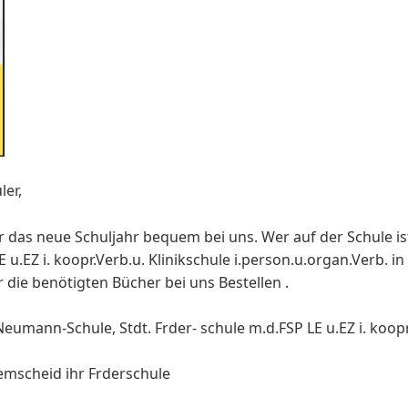
ler,
ür das neue Schuljahr bequem bei uns. Wer auf der Schule 
 LE u.EZ i. koopr.Verb.u. Klinikschule i.person.u.organ.Verb.
 die benötigten Bücher bei uns Bestellen .
umann-Schule, Stdt. Frder- schule m.d.FSP LE u.EZ i. koopr
emscheid ihr Frderschule