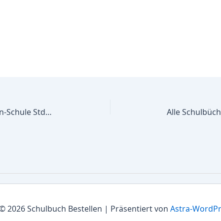
Alle Schulbücher Hilda-Heinemann-Schule Stdtische Frderschule Frderschwerpunkt Geistige Entwicklung
© 2026 Schulbuch Bestellen | Präsentiert von
Astra-WordP