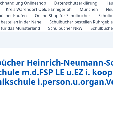
chhandlung Onlineshop
Datenschutzerklärung
Häu
Kreis Warendorf Oelde Ennigerloh
München
Neu
bücher Kaufen
Online-Shop für Schulbücher
Schulbu
bestellen in der Nähe
Schulbücher bestellen Ruhrgebi
 für das Münsterland
Schulbücher NRW
Schulbücher
bücher Heinrich-Neumann-Sch
schule m.d.FSP LE u.EZ i. koop
nikschule i.person.u.organ.V