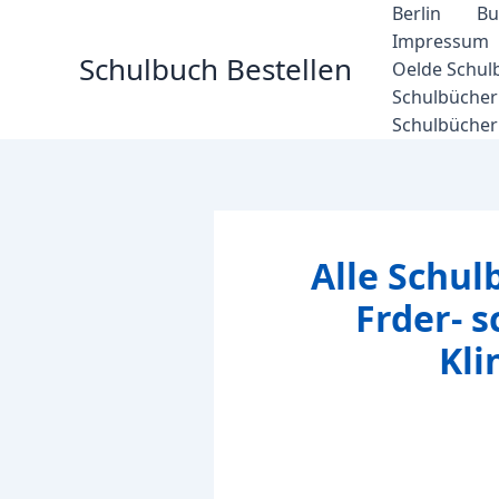
Zum
Berlin
Bu
Inhalt
Impressum
Schulbuch Bestellen
springen
Oelde Schul
Schulbücher 
Schulbücher
Alle Schul
Frder- 
Kli