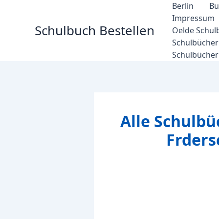
Zum
Berlin
Bu
Inhalt
Impressum
Schulbuch Bestellen
springen
Oelde Schul
Schulbücher 
Schulbücher
Alle Schulbü
Frder