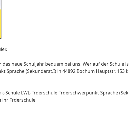
ler,
ür das neue Schuljahr bequem bei uns. Wer auf der Schule i
nkt Sprache (Sekundarst.I) in 44892 Bochum Hauptstr. 153 k
k-Schule LWL-Frderschule Frderschwerpunkt Sprache (Sek
ihr Frderschule