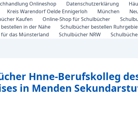
chhandlung Onlineshop
Datenschutzerklärung
Häu
Kreis Warendorf Oelde Ennigerloh
München
Neu
bücher Kaufen
Online-Shop für Schulbücher
Schulbu
bestellen in der Nähe
Schulbücher bestellen Ruhrgebi
 für das Münsterland
Schulbücher NRW
Schulbücher
ücher Hnne-Berufskolleg de
ises in Menden Sekundarstuf