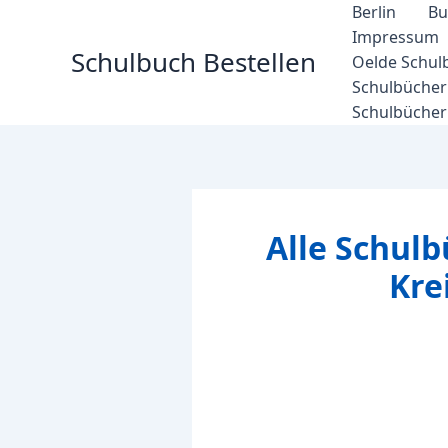
Zum
Berlin
Bu
Inhalt
Impressum
Schulbuch Bestellen
springen
Oelde Schul
Schulbücher 
Schulbücher
Alle Schulb
Kre