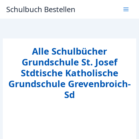
Zum
Schulbuch Bestellen
Inhalt
springen
Alle Schulbücher
Grundschule St. Josef
Stdtische Katholische
Grundschule Grevenbroich-
Sd